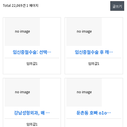
Total 22,069건
1 페이지
글쓰기
no image
no image
임신중절수술: 선택…
임신중절수술 후 깨…
임의값1
임의값1
no image
no image
강남성형외과, 왜 …
둔촌동 호빠 o1o…
임의값1